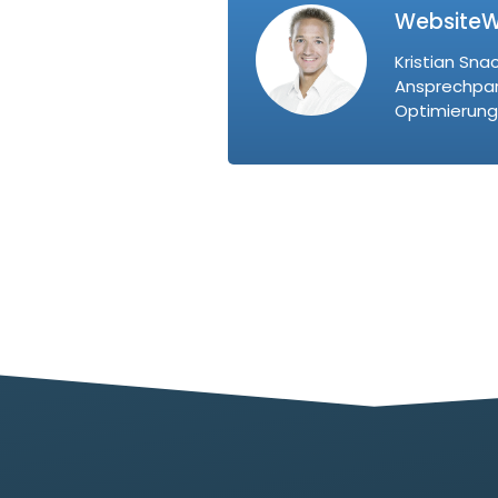
WebsiteWe
Kristian Sna
Ansprechpart
Optimierung 