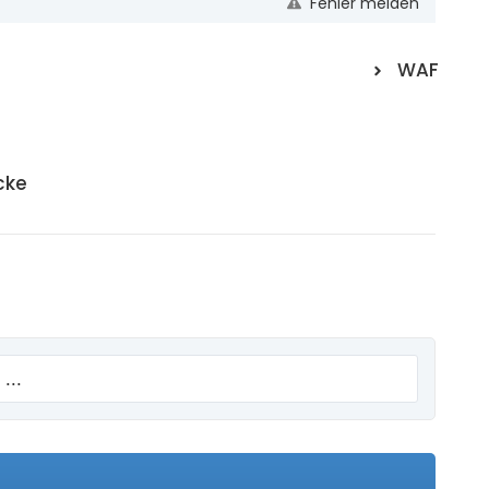
Fehler melden
WAF
cke