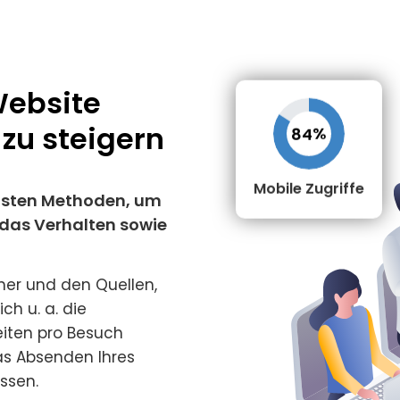
Website
 zu steigern
%
84
Mobile Zugriffe
ichsten Methoden, um
 das Verhalten sowie
her und den Quellen,
ch u. a. die
eiten pro Besuch
as Absenden Ihres
ssen.