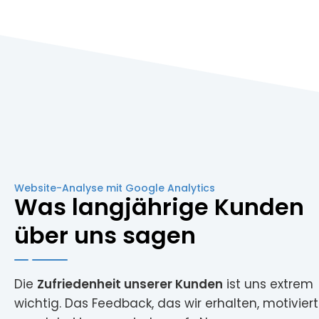
Website-Analyse mit Google Analytics​
Was langjährige Kunden
Ich kann die Arbeit von WebsiteWerk
über uns sagen
uneingeschränkt weiterempfehlen. Schnell,
professionell und zuverlässig. Die
rk
Kommunikation war jederzeit freundlich und
Die
Zufriedenheit unserer Kunden
ist uns extrem
man war äußerst hilfsbereit. Viele Besucher
wichtig. Das Feedback, das wir erhalten, motiviert
haben mich auf das Design angesprochen