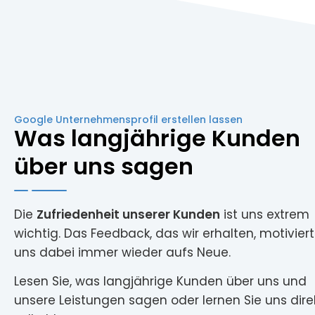
Google Unternehmensprofil erstellen lassen
Was langjährige Kunden
ch
Sie haben vorbildliche, phänomenale Arbeit
über uns sagen
t
geleistet! Die neue Seite ist ausgezeichnet
aufgebaut und gibt uns unendliche viele
ch
neue und einfachere Anwendungswege. Ich
Die
Zufriedenheit unserer Kunden
ist uns extrem
sehe diese Website als absolutes
wichtig. Das Feedback, das wir erhalten, motiviert
Aushängeschild für unseren Verband.
uns dabei immer wieder aufs Neue.
t.
Großen Dank für diese hervorragende
Umsetzung von der Erstberatung bis zur
Lesen Sie, was langjährige Kunden über uns und
Fertigstellung!
unsere Leistungen sagen oder lernen Sie uns dire