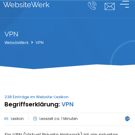
WebsiteWerk
VPN
WebsiteWerk
VPN
238
Einträge im Website-Lexikon
Begriffserklärung:
VPN
Lexikon
Lesezeit ca. 1 Minuten
Ein VPN (Virtual Private Network) ist ein privates