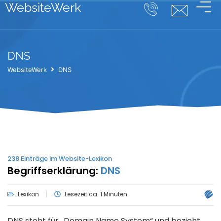
WebsiteWerk
DNS
WebsiteWerk
DNS
238
Einträge im Website-Lexikon
Begriffserklärung:
DNS
Lexikon
Lesezeit ca. 1 Minuten
DNS steht für „Domain Name System“ und bezieht