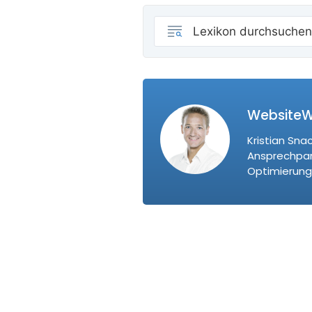
WebsiteWe
Kristian Sna
Ansprechpart
Optimierung 