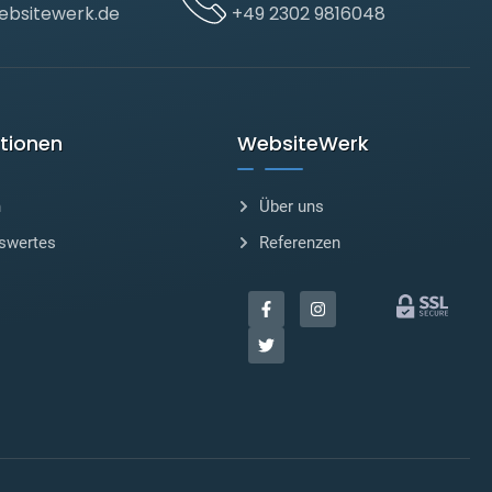
bsitewerk.de
+49 2302 9816048
tionen
WebsiteWerk
n
Über uns
swertes
Referenzen