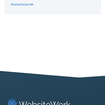
Weiterlesen
WebsiteWerk