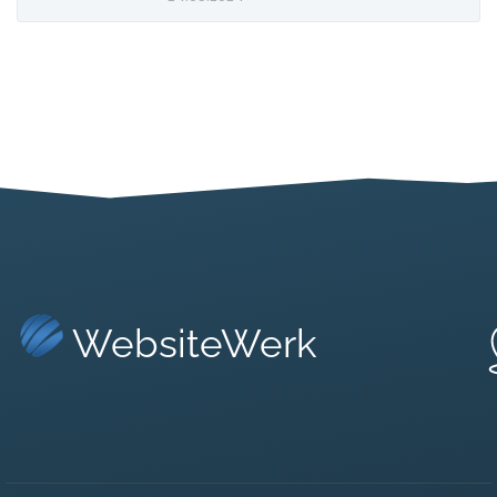
WebsiteWerk